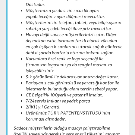
Dostudur.
Müşterinizin ya da sizin sıcaklık ayarı
yapabileceğiniz ayar düğmesi mevcuttur.
Müşterilerinizin telefon, tablet, veya bilgisayarını
rahatça şarj edebileceği ilave priz mevcuttur.
Havayı değil sadece müşterilerinizi ısıtır. Diğer
dış mekan ısıtıcılarından farklı olarak vücudun
en çok üşüyen kısımlarını ısıtarak soğuk günlerde
dahi dışarıda konforlu oturma imkanı sağlar.
Kurumlara özel renk ve logo seçeneği ile
firmanızın logosunu ya da rengini masanıza
işleyebilirsiniz
Şık görünümü ile dekorasyonunuza değer katar.
Parlayan sıcak görüntüsü ve yarattığı konfor ile
işletmenin bulunduğu alanı tercih sebebi yapar.
CE Belgeli% 100yerli ve patentli imalat.
7/24servis imkanı ve yedek parça
2(İKİ ) yıl Garanti.
Ürünümüz TÜRK PATENTENSTİTÜSÜ‘nün
koruması altındadır.
Sadece müşterilerin olduğu masayı çalıştırabilme
özelliği sayesinde gereksiz yere enerji tüketimi yapmaz.